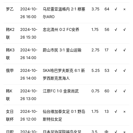
罗乙
2024-10-
乌尼雷亚温格内 2:1 穆塞
3.75
64
√
×
26 16:00
尔ARO
韩K2
2024-10-
忠北清州 0:2 FC安养
1.75
56
√
√
联
26 15:30
韩K3
2024-10-
蔚山市民 3:1 釜山运输
2.75
17
√
√
联
26 14:00
俄甲
2024-10-
SKA哈巴罗夫斯克 6:1 新
5.25
53
√
√
26 14:00
罗西斯克黑海人
韩K
2024-10-
江原FC 1:0 金泉尚武
0.75
60
√
√
联
26 13:00
女日
2024-10-
仙台维加泰女足 0:1 野岛
1.75
13
√
×
联杯
26 12:00
斯特拉女足
日职
2024-10-
日本足协学院福岛女足
3.5
中
√
×