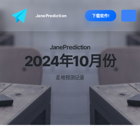
JanePrediction
下载软件!
JanePrediction
2024年10月份
走
地
预
测
记
录