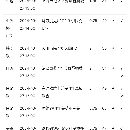
中超
2024-10-
上海申花 2:2 深圳新鹏城
1.75
33
√
√
27 15:30
亚洲
2024-10-
乌兹别克U17 1:0 伊拉克
0.75
49
√
√
杯
27 14:00
U17
U17
韩K
2024-10-
大田市民 1:0 大邱FC
2
53
√
×
联
27 13:00
日丙
2024-10-
沼津青蓝 1:1 长野琶扼搂
2
54
√
走
27 13:00
水
日足
2024-10-
布瑞欧碧卡浦安 1:1 高知
2
49
√
走
联
27 12:00
联合
水
日足
2024-10-
冲绳SV 1:1 美蓓亚三美
2.75
65
√
×
联
27 12:00
美职
2024-10-
洛杉矶银河 5:0 科罗拉多
2.75
47
√
√