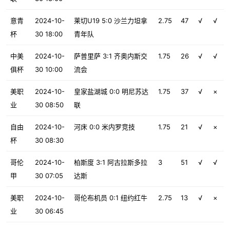
意青
2024-10-
莱切U19 5:0 沙兰力坦拿
2.75
47
√
√
杯
30 18:00
青年队
中美
2024-10-
萨普里萨 3:1 齐奥内斯交
1.75
26
√
√
俱杯
30 10:00
流会
美职
2024-10-
皇家盐湖城 0:0 明尼苏达
1.75
37
√
×
业
30 08:50
联
自由
2024-10-
河床 0:0 米内罗竞技
1.75
21
√
×
杯
30 08:30
哥伦
2024-10-
柏斯度 3:1 阿古拉斯多拉
3
51
√
√
甲
30 07:05
达斯
美职
2024-10-
哥伦布机员 0:1 纽约红牛
2.75
13
√
×
业
30 06:45