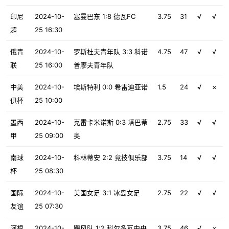
印尼
2024-10-
塞曼巴东 1:8 德瓦FC
3.75
31
√
√
超
25 16:30
俄青
2024-10-
罗斯杜夫青年队 3:3 科诺
4.75
47
√
√
联
25 16:00
普廖夫青年队
中美
2024-10-
埃斯特利 0:0 希雷迪亚诺
1.5
24
√
×
俱杯
25 10:00
墨西
2024-10-
克雷卡米诺斯 0:3 塔巴蒂
2.75
33
√
√
甲
25 09:00
奥
南球
2024-10-
科林蒂安 2:2 竞技俱乐部
3.75
14
√
√
杯
25 08:30
国际
2024-10-
美国女足 3:1 冰岛女足
2.75
22
√
√
友谊
25 07:30
阿根
2024-10-
飓风队 1:2 科尔多瓦中央
3.75
46
√
×