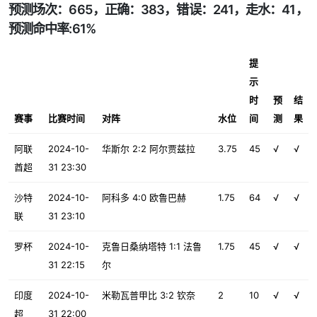
预测场次：665，正确：383，错误：241，走水：41，
预测命中率:61%
提
示
时
预
结
赛事
比赛时间
对阵
水位
间
测
果
阿联
2024-10-
华斯尔 2:2 阿尔贾兹拉
3.75
45
√
√
酋超
31 23:30
沙特
2024-10-
阿科多 4:0 欧鲁巴赫
1.75
64
√
√
联
31 23:10
罗杯
2024-10-
克鲁日桑纳塔特 1:1 法鲁
1.75
45
√
√
31 22:15
尔
印度
2024-10-
米勒瓦普甲比 3:2 钦奈
2
10
√
√
超
31 22:00