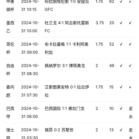
中美
2024-10-
阿拉胡埃伦斯 1:0 安提瓜
1.75
62
√
×
俱杯
31 10:15
GFC
墨西
2024-10-
杜兰戈 4:1 阿古斯托雷斯
3.75
20
√
√
乙
31 10:00
FC
哥伦
2024-10-
布卡拉曼格 1:1 卡利阿美
1.75
52
√
√
杯
31 09:00
利加
自由
2024-10-
佩纳罗尔 3:1 博塔弗戈
2
49
√
√
杯
31 08:30
委内
2024-10-
艾斯图第安特 0:1 拉瓜伊
1.75
15
√
×
超
31 07:30
拉
巴西
2024-10-
巴西国际 1:1 弗拉门戈
2
10
√
走
甲
31 06:00
水
瑞士
2024-10-
锡昂 0:2 苏黎世
2
13
√
走
超
31 03:30
水