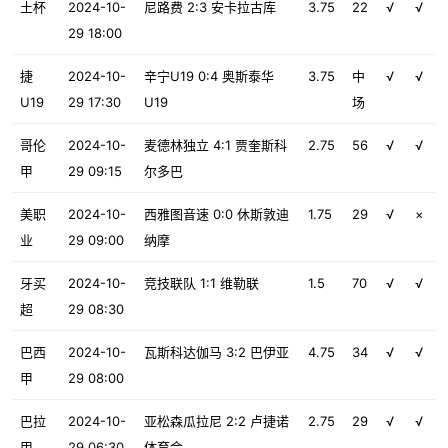
土杯
2024-10-
尼路费 2:3 安卡拉古库
3.75
22
√
√
29 18:00
捷
2024-10-
辛宁U19 0:4 奥斯泰华
3.75
中
√
√
U19
29 17:30
U19
场
哥伦
2024-10-
麦德林独立 4:1 贾奎斯科
2.75
56
√
√
甲
29 09:15
尔多巴
美职
2024-10-
西雅图音速 0:0 休斯敦迪
1.75
29
√
×
业
29 09:00
纳摩
牙买
2024-10-
竞技联队 1:1 维勒联
1.5
70
√
√
超
29 08:30
巴西
2024-10-
瓦斯科达伽马 3:2 巴伊亚
4.75
34
√
√
甲
29 08:00
巴拉
2024-10-
亚松森瓜拉尼 2:2 卢捷诺
2.75
29
√
√
甲
29 06:30
体育会