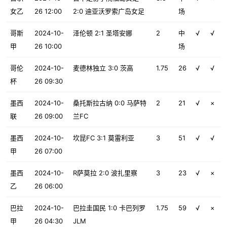
女乙
26 12:00
2:0 迪亚沃罗索广岛女足
场
哥斯
2024-10-
泽伦顿 2:1 圣塔安娜
2
中
√
√
甲
26 10:00
场
哥伦
2024-10-
麦德林独立 3:0 茨高
1.75
26
√
√
杯
26 09:30
墨西
2024-10-
桑托斯拉古纳 0:0 马萨特
2
21
√
×
联
26 09:00
兰FC
墨西
2024-10-
坎昆FC 3:1 莫雷利亚
3
51
√
√
甲
26 07:00
墨西
2024-10-
R萨莫拉 2:0 波扎里察
3
23
√
×
乙
26 06:00
巴拉
2024-10-
巴拉圭国民 1:0 卡巴列罗
1.75
59
√
×
甲
26 04:30
JLM