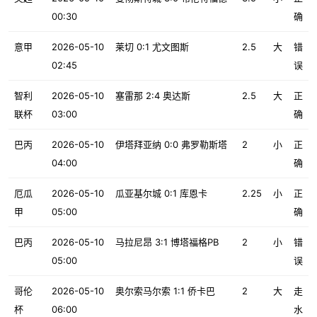
00:30
确
意甲
2026-05-10
莱切 0:1 尤文图斯
2.5
大
错
02:45
误
智利
2026-05-10
塞雷那 2:4 奥达斯
2.5
大
正
联杯
03:00
确
巴丙
2026-05-10
伊塔拜亚纳 0:0 弗罗勒斯塔
2
小
正
04:00
确
厄瓜
2026-05-10
瓜亚基尔城 0:1 库恩卡
2.25
小
正
甲
05:00
确
巴丙
2026-05-10
马拉尼昂 3:1 博塔福格PB
2
小
错
05:00
误
哥伦
2026-05-10
奥尔索马尔索 1:1 侨卡巴
2
大
走
杯
06:00
水