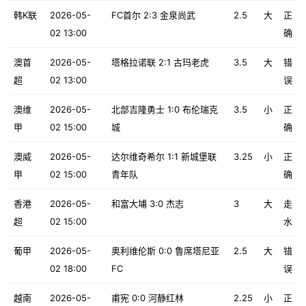
韩K联
2026-05-
FC首尔 2:3 金泉尚武
2.5
大
正
02 13:00
确
澳首
2026-05-
塔格拉诺联 2:1 古玛老虎
3.5
大
错
超
02 13:00
误
澳维
2026-05-
北部吉隆勇士 1:0 布伦瑞克
3.5
小
正
甲
02 15:00
城
确
澳威
2026-05-
达尔维奇希尔 1:1 新城堡联
3.25
小
正
甲
02 15:00
青年队
确
香港
2026-05-
和富大埔 3:0 杰志
3
大
走
超
02 15:00
水
葡甲
2026-05-
奥利维伦斯 0:0 鲁席塔尼亚
2.5
大
错
02 18:00
FC
误
越南
2026-05-
甫宪 0:0 河静红林
2.25
小
正