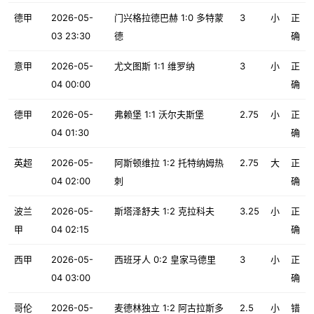
德甲
2026-05-
门兴格拉德巴赫 1:0 多特蒙
3
小
正
03 23:30
德
确
意甲
2026-05-
尤文图斯 1:1 维罗纳
3
小
正
04 00:00
确
德甲
2026-05-
弗赖堡 1:1 沃尔夫斯堡
2.75
小
正
04 01:30
确
英超
2026-05-
阿斯顿维拉 1:2 托特纳姆热
2.75
大
正
04 02:00
刺
确
波兰
2026-05-
斯塔泽舒夫 1:2 克拉科夫
3.25
小
正
甲
04 02:15
确
西甲
2026-05-
西班牙人 0:2 皇家马德里
3
小
正
04 03:00
确
哥伦
2026-05-
麦德林独立 1:2 阿古拉斯多
2.5
小
错