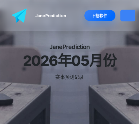
JanePrediction
下载软件!
JanePrediction
2026年05月份
赛
事
预
测
记
录