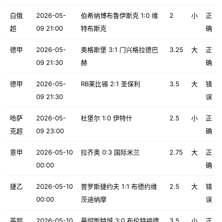
白俄
2026-05-
伯希纳博布鲁伊斯克 1:0 维
2
小
正
超
09 21:00
特布斯克
确
德甲
2026-05-
奥格斯堡 3:1 门兴格拉德巴
3.25
大
正
09 21:30
赫
确
德甲
2026-05-
RB莱比锡 2:1 圣保利
3.5
大
错
09 21:30
误
哈萨
2026-05-
杜堡尔 1:0 伊特什
2.5
小
正
克超
09 23:00
确
意甲
2026-05-10
拉齐奥 0:3 国际米兰
2.75
大
正
00:00
确
捷乙
2026-05-10
普罗斯捷约夫 1:1 布德约维
2.5
大
错
00:00
茨迪纳摩
误
英超
2026-05-10
曼彻斯特城 3:0 布伦特福德
3.5
小
正