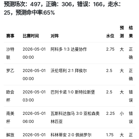
预测场次：497，正确：306，错误：166，走水：
25，预测命中率:65%
预
结
赛事
比赛时间
对阵
水位
测
果
沙特
2026-05-01
阿科多 1:3 达曼协作
2.75
大
正
联
00:00
确
罗乙
2026-05-01
沃伦塔利 2:1 拜侯尔
2.5
大
正
00:00
确
欧会
2026-05-01
巴列卡诺 1:0 斯特拉斯堡
2.5
大
错
杯
03:00
误
南美
2026-05-01
瓦斯科达伽马 3:0 亚松森奥
2.25
小
错
杯
06:00
林匹亚
误
解放
2026-05-01
科林蒂安 2:0 佩纳罗尔
1.75
大
正