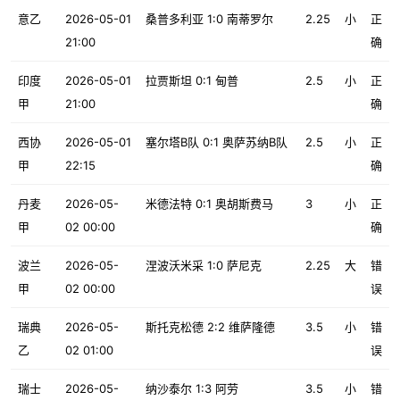
意乙
2026-05-01
桑普多利亚 1:0 南蒂罗尔
2.25
小
正
21:00
确
印度
2026-05-01
拉贾斯坦 0:1 甸普
2.5
小
正
甲
21:00
确
西协
2026-05-01
塞尔塔B队 0:1 奥萨苏纳B队
2.5
小
正
甲
22:15
确
丹麦
2026-05-
米德法特 0:1 奥胡斯费马
3
小
正
甲
02 00:00
确
波兰
2026-05-
涅波沃米采 1:0 萨尼克
2.25
大
错
甲
02 00:00
误
瑞典
2026-05-
斯托克松德 2:2 维萨隆德
3.5
小
错
乙
02 01:00
误
瑞士
2026-05-
纳沙泰尔 1:3 阿劳
3.5
小
错