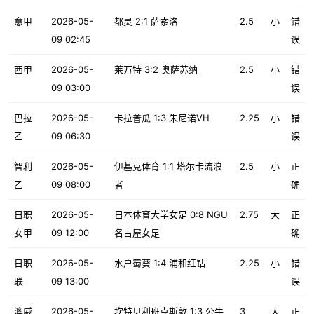
意甲
2026-05-
都灵 2:1 萨索洛
2.5
小
错
09 02:45
误
西甲
2026-05-
莱万特 3:2 奥萨苏纳
2.5
小
错
09 03:00
误
巴拉
2026-05-
卡拉普瓜 1:3 朱尼诺VH
2.25
小
错
乙
09 06:30
误
智利
2026-05-
伊基克体育 1:1 塔尔卡流浪
2.5
小
正
乙
09 08:00
者
确
日职
2026-05-
日本体育大学女足 0:8 NGU
2.75
大
正
女甲
09 12:00
名古屋女足
确
日职
2026-05-
水户蜀葵 1:4 浦和红钻
2.25
小
错
联
09 13:00
误
澳威
2026-05-
坎特贝利班克斯敦 1:3 公牛
3
大
正