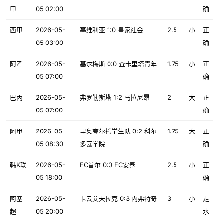
甲
05 02:00
确
西甲
2026-05-
塞维利亚 1:0 皇家社会
2.5
小
正
05 03:00
确
阿乙
2026-05-
基尔梅斯 0:0 查卡里塔青年
1.75
小
正
05 07:00
确
巴丙
2026-05-
弗罗勒斯塔 1:2 马拉尼昂
2
大
正
05 07:00
确
阿甲
2026-05-
里奥夸尔托学生队 0:2 科尔
1.75
大
正
05 08:30
多瓦学院
确
韩K联
2026-05-
FC首尔 0:0 FC安养
2.5
小
正
05 18:00
确
阿塞
2026-05-
卡云艾夫拉克 0:3 内弗特奇
3
小
走
超
05 20:00
水