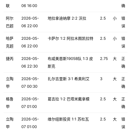
联
06 16:00
确
阿尔
2026-05-
地拉拿迪纳摩 2:2 沃拉
2.5
小
错
巴超
06 22:00
误
哈萨
2026-05-
卡萨尔 1:2 阿拉木图凯拉特
2.5
小
错
克超
06 22:00
误
捷丙
2026-05-
布咸美恩斯1905B队 1:3 皮
2.75
大
正
06 22:30
斯克
确
立陶
2026-05-
扎尔吉里斯 3:1 希奥利艾
3
大
正
甲
07 00:30
确
格鲁
2026-05-
葛吉拉 1:2 巴塔米戴拿模
2.5
大
正
甲
07 01:00
确
立陶
2026-05-
维尔纽斯投资 1:1 苏杜瓦
2.5
大
错
甲
07 01:00
误