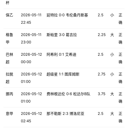
杯
保乙
2026-05-11
延特拉 0:0 韦伦桑丹斯基
2.5
小
正
22:45
确
格鲁
2026-05-11
斯帕里 3:0 葛吉拉
2.25
大
正
甲
23:00
确
巴林
2026-05-12
阿希利 0:1 艾希迪
2.5
小
正
超
00:00
确
拉脱
2026-05-12
超级星 1:1 图库姆斯
2.75
小
正
超
01:00
确
挪丙
2026-05-12
费林根达伦 0:6 松达尔B队
3.75
大
正
01:00
确
意甲
2026-05-12
那不勒斯 2:3 博洛尼亚
2.5
大
正
02:45
确