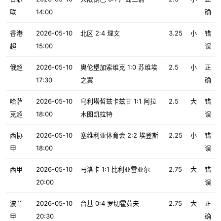
联
14:00
确
香港
2026-05-10
北区 2:4 理文
3.25
小
错
超
15:00
误
俄超
2026-05-10
奥伦堡加索维克 1:0 苏维埃
2.5
小
正
17:30
之翼
确
哈萨
2026-05-10
乌利塔哲兹卡兹甘 1:1 阿拉
2.5
大
错
克超
18:00
木图凯拉特
误
西协
2026-05-10
塞维利亚体育会 2:2 埃登斯
2.25
小
错
甲
18:00
误
西甲
2026-05-10
马洛卡 1:1 比利亚雷亚尔
2.75
大
错
20:00
误
波兰
2026-05-10
台基 0:4 罗切霍茹夫
2.75
大
正
甲
20:30
确