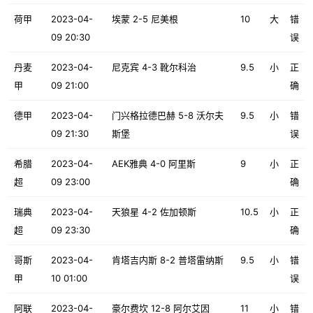
荷甲
2023-04-
埃蒙 2-5 尼美根
10
大
错
09 20:30
误
丹麦
2023-04-
尼克宾 4-3 靴尔科治
9.5
小
正
甲
09 21:00
确
德甲
2023-04-
门兴格拉德巴赫 5-8 沃尔夫
9.5
小
错
09 21:30
斯堡
误
希腊
2023-04-
AEK雅典 4-0 阿里斯
9
小
正
超
09 23:00
确
瑞典
2023-04-
天狼星 4-2 佐加顿斯
10.5
小
正
超
09 23:30
确
哥斯
2023-04-
肯塔吉内斯 8-2 普塔雷纳斯
9.5
小
错
甲
10 01:00
误
阿联
2023-04-
豪尔费坎 12-8 阿尔艾因
11
小
错