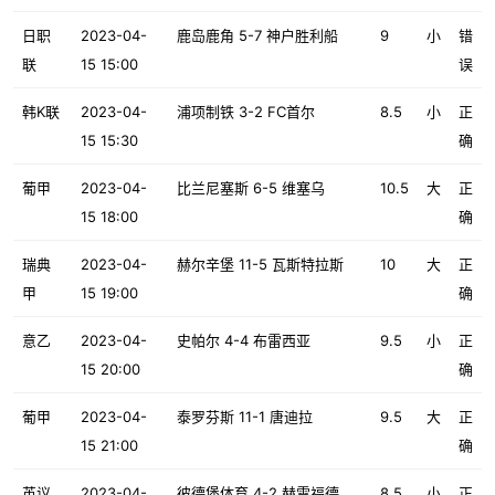
日职
2023-04-
鹿岛鹿角 5-7 神户胜利船
9
小
错
联
15 15:00
误
韩K联
2023-04-
浦项制铁 3-2 FC首尔
8.5
小
正
15 15:30
确
葡甲
2023-04-
比兰尼塞斯 6-5 维塞乌
10.5
大
正
15 18:00
确
瑞典
2023-04-
赫尔辛堡 11-5 瓦斯特拉斯
10
大
正
甲
15 19:00
确
意乙
2023-04-
史帕尔 4-4 布雷西亚
9.5
小
正
15 20:00
确
葡甲
2023-04-
泰罗芬斯 11-1 唐迪拉
9.5
大
正
15 21:00
确
英议
2023-04-
彼德堡体育 4-2 赫雷福德
8.5
小
正