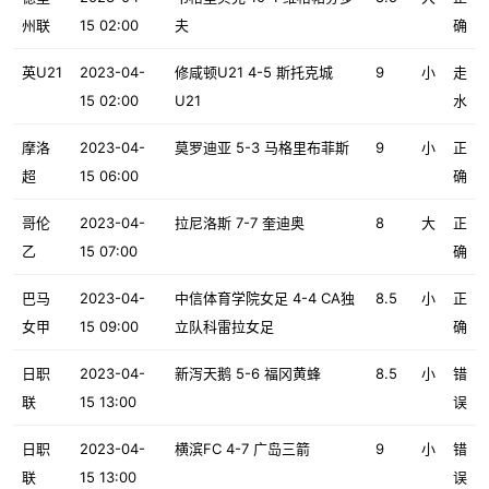
州联
15 02:00
夫
确
英U21
2023-04-
修咸顿U21 4-5 斯托克城
9
小
走
15 02:00
U21
水
摩洛
2023-04-
莫罗迪亚 5-3 马格里布菲斯
9
小
正
超
15 06:00
确
哥伦
2023-04-
拉尼洛斯 7-7 奎迪奥
8
大
正
乙
15 07:00
确
巴马
2023-04-
中信体育学院女足 4-4 CA独
8.5
小
正
女甲
15 09:00
立队科雷拉女足
确
日职
2023-04-
新泻天鹅 5-6 福冈黄蜂
8.5
小
错
联
15 13:00
误
日职
2023-04-
横滨FC 4-7 广岛三箭
9
小
错
联
15 13:00
误