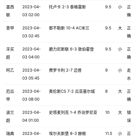
墨西
2023-04-
托卢卡 2-3 泰格雷斯
9.5
小
正
联
03 02:00
确
意甲
2023-04-
那不勒斯 10-4 AC米兰
9.5
大
正
03 02:45
确
牙买
2023-04-
磨力尼斯联 6-3 敦伯霍登
9.5
小
正
超
03 04:00
确
阿乙
2023-04-
费罗卡利 2-7 迈普
9
小
走
03 05:45
水
厄瓜
2023-04-
奥伦斯CS 7-2 瓜亚基尔城
8
大
正
甲
03 08:00
确
波兰
2023-04-
史塔麦列克 1-4 乔治罗尼亚
10
大
错
超
04 01:00
误
瑞典
2023-04-
埃尔夫斯堡 8-3 赫根
11.5
小
正