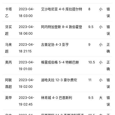
卡塔
2023-04-
艾沙哈尼亚 4-6 库拉提尔特
8
小
错
乙
18 03:00
误
牙买
2023-04-
阿内特加登斯 8-4 敦伯霍登
9.5
小
错
超
18 06:00
误
马来
2023-04-
古晋足协 4-3 彭亨
9
小
正
超
18 21:15
确
奥丙
2023-04-
格雷成伯格 5-4 特赖巴赫
10.5
小
正
19 01:00
确
阿联
2023-04-
迪哈夫拉 12-3 豪尔费坎
11
小
错
酋超
19 02:00
误
英甲
2023-04-
林肯城 4-3 巴恩斯利
9.5
大
错
19 02:45
误