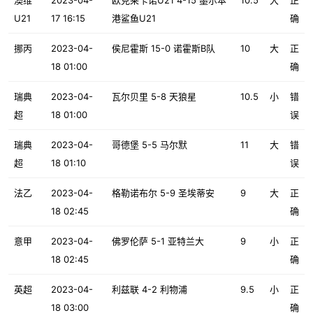
澳维
2023-04-
欧克莱卡诺U21 4-15 墨尔本
10.5
大
正
U21
17 16:15
港鲨鱼U21
确
挪丙
2023-04-
侯尼霍斯 15-0 诺霍斯B队
10
大
正
18 01:00
确
瑞典
2023-04-
瓦尔贝里 5-8 天狼星
10.5
小
错
超
18 01:00
误
瑞典
2023-04-
哥德堡 5-5 马尔默
11
大
错
超
18 01:10
误
法乙
2023-04-
格勒诺布尔 5-9 圣埃蒂安
9
大
正
18 02:45
确
意甲
2023-04-
佛罗伦萨 5-1 亚特兰大
9
小
正
18 02:45
确
英超
2023-04-
利兹联 4-2 利物浦
9.5
小
正
18 03:00
确