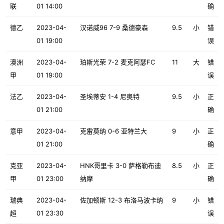
联
01 14:00
确
德乙
2023-04-
汉诺威96 7-9 桑德豪森
9.5
小
错
01 19:00
误
澳洲
2023-04-
珀斯光荣 7-2 麦克阿瑟FC
11
大
错
甲
01 19:00
误
法乙
2023-04-
圣埃蒂安 1-4 尼奥特
9.5
小
正
01 21:00
确
意甲
2023-04-
克雷莫纳 0-6 亚特兰大
9
小
正
01 21:00
确
克亚
2023-04-
HNK哥里卡 3-0 萨格勒布迪
8.5
小
正
甲
01 23:00
纳摩
确
瑞典
2023-04-
佐加顿斯 12-3 布洛马波卡纳
9
小
错
超
01 23:30
误