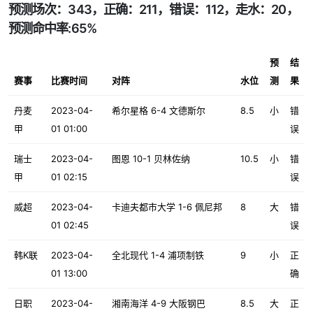
预测场次：343，正确：211，错误：112，走水：20，
预测命中率:65%
预
结
赛事
比赛时间
对阵
水位
测
果
丹麦
2023-04-
希尔星格 6-4 文德斯尔
8.5
小
错
甲
01 01:00
误
瑞士
2023-04-
图恩 10-1 贝林佐纳
10.5
小
错
甲
01 02:15
误
威超
2023-04-
卡迪夫都市大学 1-6 佩尼邦
8
大
错
01 02:45
误
韩K联
2023-04-
全北现代 1-4 浦项制铁
9
小
正
01 13:00
确
日职
2023-04-
湘南海洋 4-9 大阪钢巴
8.5
大
正