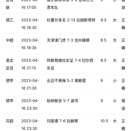
联
16 17:00
青年队
误
德乙
2023-04-
杜塞尔多夫 2-13 达姆斯塔特
9.5
大
正
16 19:30
确
中超
2023-04-
天津津门虎 7-3 沧州雄狮
8.5
大
正
16 19:35
确
英女
2023-04-
阿斯顿维拉女足 7-4 切尔西
8.5
大
正
足总
16 21:15
女足
确
德甲
2023-04-
云达不莱梅 5-2 弗赖堡
9
小
正
16 21:30
确
德甲
2023-04-
柏林联合 5-7 波鸿
9
小
错
16 23:30
误
芬超
2023-04-
玛丽港 7-6 拉赫蒂
10.5
大
正
16 23:30
确