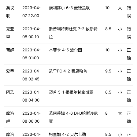
英议
2023-04-
索利赫尔 6-3 麦德黑联
10
大
错
联
07 22:00
误
克亚
2023-04-
斯普利特海杜克 7-2 依斯特
8.5
小
错
甲
08 00:10
拉
误
葡超
2023-04-
本菲卡 4-5 波尔图
10
小
正
08 01:00
确
爱甲
2023-04-
凯里FC 4-2 费恩哈普
9.5
小
正
08 02:45
确
阿乙
2023-04-
迈普 5-1 祖祖尔甘拿斯亚
8.5
小
正
08 04:00
确
摩洛
2023-04-
苏阿莱姆 4-6 DHJ哈斯沙尼
8
大
正
超
08 06:00
亚
确
摩洛
2023-04-
柯里加 4-2 贝尔卡勒
8.5
小
正