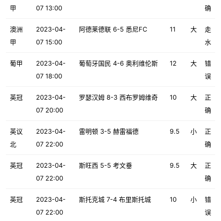
甲
07 13:00
确
澳洲
2023-04-
阿德莱德联 6-5 悉尼FC
11
大
走
甲
07 15:00
水
葡甲
2023-04-
葡萄牙国民 4-6 奥利维伦斯
12
大
错
07 18:00
误
英冠
2023-04-
罗瑟汉姆 8-3 西布罗姆维奇
10
大
正
07 20:00
确
英议
2023-04-
雷明顿 3-5 赫雷福德
9.5
小
正
北
07 22:00
确
英冠
2023-04-
斯旺西 5-5 考文垂
9.5
大
正
07 22:00
确
英冠
2023-04-
斯托克城 7-4 布里斯托城
10
小
错
07 22:00
误