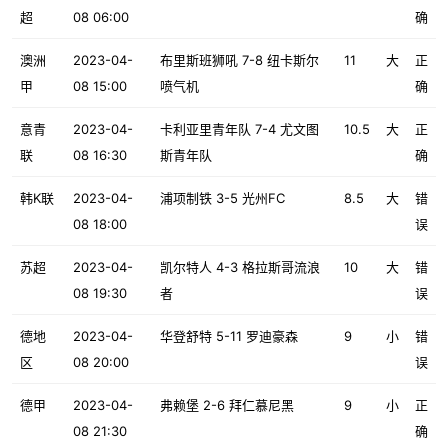
超
08 06:00
确
澳洲
2023-04-
布里斯班狮吼 7-8 纽卡斯尔
11
大
正
甲
08 15:00
喷气机
确
意青
2023-04-
卡利亚里青年队 7-4 尤文图
10.5
大
正
联
08 16:30
斯青年队
确
韩K联
2023-04-
浦项制铁 3-5 光州FC
8.5
大
错
08 18:00
误
苏超
2023-04-
凯尔特人 4-3 格拉斯哥流浪
10
大
错
08 19:30
者
误
德地
2023-04-
华登舒特 5-11 罗迪豪森
9
小
错
区
08 20:00
误
德甲
2023-04-
弗赖堡 2-6 拜仁慕尼黑
9
小
正
08 21:30
确