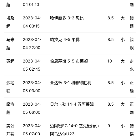
超
04 01:10
确
埃及
2023-04-
哈伊赫多 3-2 恩比
8.5
大
错
超
04 03:15
误
马来
2023-04-
帕拉克 4-5 柔佛
8.5
小
错
超
04 22:00
误
英超
2023-04-
伯恩茅斯 5-5 布莱顿
10
大
走
05 02:45
水
沙地
2023-04-
亚达禾 3-1 利雅得胜利
8.5
小
正
联
05 03:00
确
摩洛
2023-04-
贝尔卡勒 14-4 苏阿莱姆
8.5
大
正
超
05 06:00
确
美公
2023-04-
迈阿密FC 14-0 杰克逊维尔
9
小
错
开赛
05 07:00
阿马达尔U23
误