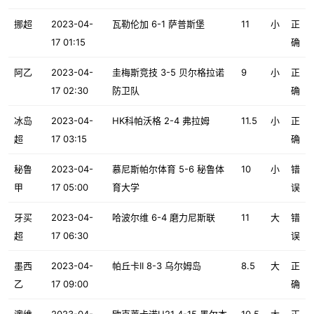
挪超
2023-04-
瓦勒伦加 6-1 萨普斯堡
11
小
正
17 01:15
确
阿乙
2023-04-
圭梅斯竞技 3-5 贝尔格拉诺
9
小
正
17 02:30
防卫队
确
冰岛
2023-04-
HK科帕沃格 2-4 弗拉姆
11.5
小
正
超
17 03:15
确
秘鲁
2023-04-
慕尼斯帕尔体育 5-6 秘鲁体
10
小
错
甲
17 05:00
育大学
误
牙买
2023-04-
哈波尔维 6-4 磨力尼斯联
11
大
错
超
17 06:30
误
墨西
2023-04-
帕丘卡II 8-3 乌尔姆岛
8.5
大
正
乙
17 09:00
确