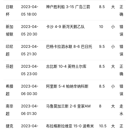
日联
2023-04-
神户胜利船 3-15 广岛三箭
8.5
大
正
杯
05 18:00
确
新加
2023-04-
卡沙 4-9 新泻天鹅乙队
10
小
错
坡联
05 20:30
误
印尼
2023-04-
巴杨卡拉泗水联 8-6 巴日托
9.5
小
错
超
05 21:30
误
芬超
2023-04-
古比斯 10-4 英特土尔库
8.5
大
正
05 23:00
确
希腊
2023-04-
阿里斯 5-4 帕纳辛纳科斯
8.5
小
错
超
06 00:30
误
南非
2023-04-
马鲁莫加兰斯 2-6 皇家AM
8
大
走
超
06 01:30
水
捷克
2023-04-
布拉格斯拉维亚 15-0 波希米
10.5
大
正