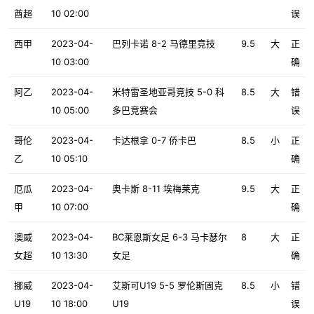
酋超
10 02:00
误
西甲
2023-04-
巴列卡诺 8-2 马德里竞技
9.5
大
正
10 03:00
确
阿乙
2023-04-
米特雷圣地亚哥竞技 5-0 科
8.5
大
错
10 05:00
多巴竞赛会
误
哥伦
2023-04-
卡达根拿 0-7 侨卡巴
8.5
小
正
乙
10 05:10
确
厄瓜
2023-04-
奥卡斯 8-11 埃梅莱克
9.5
大
正
甲
10 07:00
确
澳威
2023-04-
BC莱恩斯女足 6-3 马卡瑟尔
8
大
正
女超
10 13:30
女足
确
挪威
2023-04-
艾斯可U19 5-5 罗伦斯固克
8.5
小
错
U19
10 18:00
U19
误