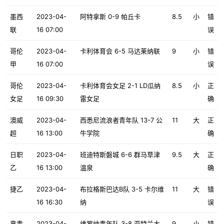
墨西
2023-04-
阿特拿斯 0-9 帕丘卡
8.5
小
错
联
16 07:00
误
哥伦
2023-04-
卡利体育会 6-5 马达莱纳联
9
小
错
甲
16 07:00
误
哥伦
2023-04-
卡利体育会女足 2-1 LD瓜纳
8.5
小
正
女足
16 09:30
雷女足
确
澳威
2023-04-
西悉尼流浪者青年队 13-7 公
11
大
正
超
16 13:00
牛学院
确
日职
2023-04-
班迪特斯磐城 6-6 群马草津
9.5
大
正
乙
16 13:00
温泉
确
捷乙
2023-04-
布拉格斯巴达B队 3-5 卡尔维
11
大
错
16 16:30
纳
误
意青
2023-04-
维罗纳青年队 3-8 亚特兰大
9
小
错