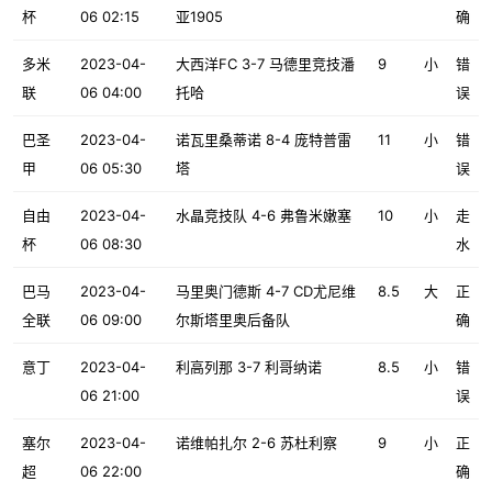
杯
06 02:15
亚1905
确
多米
2023-04-
大西洋FC 3-7 马德里竞技潘
9
小
错
联
06 04:00
托哈
误
巴圣
2023-04-
诺瓦里桑蒂诺 8-4 庞特普雷
11
小
错
甲
06 05:30
塔
误
自由
2023-04-
水晶竞技队 4-6 弗鲁米嫩塞
10
小
走
杯
06 08:30
水
巴马
2023-04-
马里奥门德斯 4-7 CD尤尼维
8.5
大
正
全联
06 09:00
尔斯塔里奥后备队
确
意丁
2023-04-
利高列那 3-7 利哥纳诺
8.5
小
错
06 21:00
误
塞尔
2023-04-
诺维帕扎尔 2-6 苏杜利察
9
小
正
超
06 22:00
确