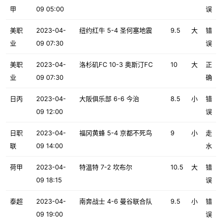
甲
09 05:00
误
美职
2023-04-
纽约红牛 5-4 圣何塞地震
9.5
大
错
业
09 07:30
误
美职
2023-04-
洛杉矶FC 10-3 奥斯汀FC
10
大
正
业
09 07:30
确
日丙
2023-04-
大阪俱乐部 6-6 今治
8.5
小
错
09 12:00
误
日职
2023-04-
福冈黄蜂 5-4 京都不死鸟
9
小
走
联
09 14:00
水
荷甲
2023-04-
特温特 7-2 坎布尔
10.5
大
错
09 18:15
误
泰超
2023-04-
南奔战士 4-6 曼谷联合队
9.5
小
错
09 19:00
误