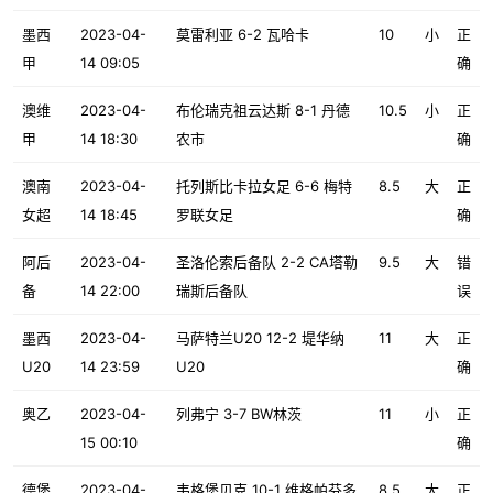
墨西
2023-04-
莫雷利亚 6-2 瓦哈卡
10
小
正
甲
14 09:05
确
澳维
2023-04-
布伦瑞克祖云达斯 8-1 丹德
10.5
小
正
甲
14 18:30
农市
确
澳南
2023-04-
托列斯比卡拉女足 6-6 梅特
8.5
大
正
女超
14 18:45
罗联女足
确
阿后
2023-04-
圣洛伦索后备队 2-2 CA塔勒
9.5
大
错
备
14 22:00
瑞斯后备队
误
墨西
2023-04-
马萨特兰U20 12-2 堤华纳
11
大
正
U20
14 23:59
U20
确
奥乙
2023-04-
列弗宁 3-7 BW林茨
11
小
正
15 00:10
确
德堡
2023-04-
韦格堡贝克 10-1 维格帕芬多
8.5
大
正