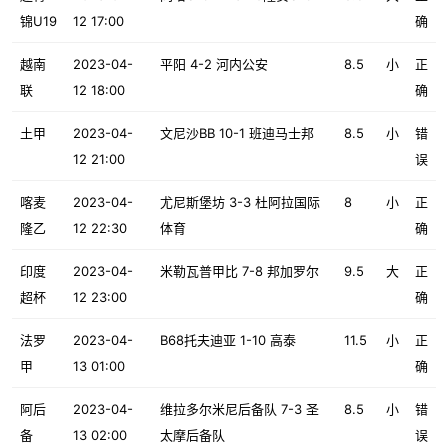
锦U19
12 17:00
确
越南
2023-04-
平阳 4-2 河内公安
8.5
小
正
联
12 18:00
确
土甲
2023-04-
文尼沙BB 10-1 班迪马士邦
8.5
小
错
12 21:00
误
喀麦
2023-04-
尤尼斯堡坊 3-3 杜阿拉国际
8
小
正
隆乙
12 22:30
体育
确
印度
2023-04-
米勒瓦普甲比 7-8 邦加罗尔
9.5
大
正
超杯
12 23:00
确
法罗
2023-04-
B68托夫迪亚 1-10 高泰
11.5
小
正
甲
13 01:00
确
阿后
2023-04-
维拉多尔米尼后备队 7-3 圣
8.5
小
错
备
13 02:00
太摩后备队
误