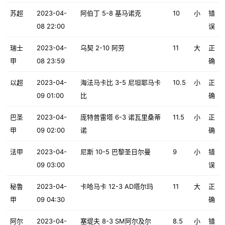
苏超
2023-04-
阿伯丁 5-8 基马诺克
10
小
错
08 22:00
误
瑞士
2023-04-
乌契 2-10 阿劳
11
大
正
甲
08 23:59
确
以超
2023-04-
海法马卡比 3-5 尼坦耶马卡
10.5
小
正
09 01:00
比
确
巴圣
2023-04-
庞特普雷塔 6-3 诺瓦里桑蒂
11.5
小
正
甲
09 02:00
诺
确
法甲
2023-04-
尼斯 10-5 巴黎圣日尔曼
9
小
错
09 03:00
误
秘鲁
2023-04-
卡哈马卡 12-3 AD塔尔玛
11
大
正
甲
09 04:30
确
阿尔
2023-04-
塞堤夫 8-3 SM阿尔及尔
8.5
小
错