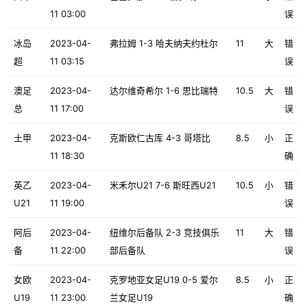
11 03:00
误
冰岛
2023-04-
弗拉姆 1-3 哈夫纳夫约杜尔
11
大
错
超
11 03:15
误
澳足
2023-04-
达尔维奇希尔 1-6 思比瑞特
10.5
大
错
总
11 17:00
误
土甲
2023-04-
克斯欧仁古库 4-3 哥塔比
8.5
小
正
11 18:30
确
英乙
2023-04-
米禾尔U21 7-6 斯旺西U21
10.5
小
错
U21
11 19:00
误
阿后
2023-04-
纽维尔后备队 2-3 竞技俱乐
11
大
错
备
11 22:00
部后备队
误
女欧
2023-04-
克罗地亚女足U19 0-5 爱尔
8.5
小
正
U19
11 23:00
兰女足U19
确