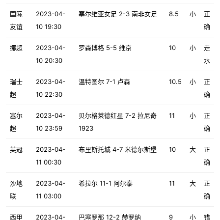
国际
2023-04-
塞尔维亚女足 2-3 南非女足
8.5
小
正
友谊
10 19:30
确
挪超
2023-04-
罗森博格 5-5 维京
10
小
走
10 20:30
水
瑞士
2023-04-
温特图尔 7-1 卢森
10.5
小
正
超
10 22:30
确
塞尔
2023-04-
贝尔格莱德红星 7-2 拉尼奇
11
小
正
超
10 23:59
1923
确
英冠
2023-04-
布里斯托城 4-7 米德尔斯堡
10
大
正
11 00:30
确
沙地
2023-04-
希拉尔 11-1 阿尔泰
11
大
正
联
11 03:00
确
西甲
2023-04-
巴塞罗那 12-2 赫罗纳
9
小
错