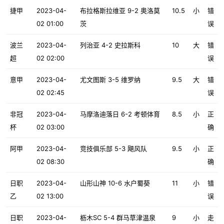
捷甲
2023-04-
布拉格斯拉维亚 9-2 奥洛莫
10.5
小
错
02 01:00
茨
误
波兰
2023-04-
列治亚 4-2 史拉斯科
10
大
错
超
02 02:00
误
意甲
2023-04-
尤文图斯 3-5 维罗纳
9.5
大
错
02 02:45
误
非冠
2023-04-
马摩洛迪落日 6-2 考顿体育
8.5
小
正
杯
02 03:00
确
阿甲
2023-04-
竞技俱乐部 5-3 飓风队
9.5
小
正
02 08:30
确
日职
2023-04-
山形山神 10-6 水户蜀葵
11
小
错
乙
02 13:00
误
日职
2023-04-
枥木SC 5-4 群马草津温泉
9
小
走