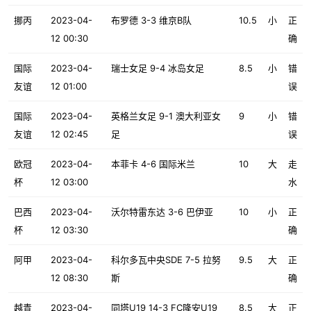
挪丙
2023-04-
布罗德 3-3 维京B队
10.5
小
正
12 00:30
确
国际
2023-04-
瑞士女足 9-4 冰岛女足
8.5
小
错
友谊
12 01:00
误
国际
2023-04-
英格兰女足 9-1 澳大利亚女
9
小
错
友谊
12 02:45
足
误
欧冠
2023-04-
本菲卡 4-6 国际米兰
10
大
走
杯
12 03:00
水
巴西
2023-04-
沃尔特雷东达 3-6 巴伊亚
10
小
正
杯
12 03:30
确
阿甲
2023-04-
科尔多瓦中央SDE 7-5 拉努
9.5
大
正
12 08:30
斯
确
越青
2023-04-
同塔U19 14-3 FC隆安U19
8.5
大
正