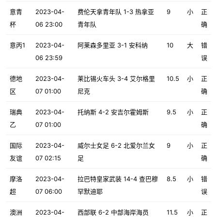
意青
2023-04-
费伦天拿青年队 1-3 热拿亚
9
小
正
杯
06 23:00
青年队
确
意丙1
2023-04-
阿莱森多里亚 3-1 安科纳
10
大
错
06 23:59
误
德地
2023-04-
莱比锡火车头 3-4 艾尔格里
10.5
小
正
区
07 01:00
尼克
确
瑞典
2023-04-
托纳斯 4-2 安吉尔霍姆斯
9.5
小
正
乙
07 01:00
确
国际
2023-04-
威尔士女足 6-2 北爱尔兰女
9
小
正
友谊
07 02:15
足
确
摩洛
2023-04-
拉巴特皇家武装 14-4 查巴穆
8.5
小
错
超
07 06:00
罕默迪耶
误
澳洲
2023-04-
西部联 6-2 中部海岸海员
11.5
小
正