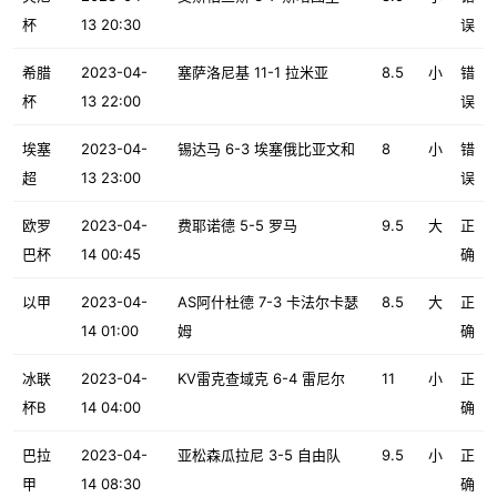
杯
13 20:30
误
希腊
2023-04-
塞萨洛尼基 11-1 拉米亚
8.5
小
错
杯
13 22:00
误
埃塞
2023-04-
锡达马 6-3 埃塞俄比亚文和
8
小
错
超
13 23:00
误
欧罗
2023-04-
费耶诺德 5-5 罗马
9.5
大
正
巴杯
14 00:45
确
以甲
2023-04-
AS阿什杜德 7-3 卡法尔卡瑟
8.5
大
正
14 01:00
姆
确
冰联
2023-04-
KV雷克查域克 6-4 雷尼尔
11
小
正
杯B
14 04:00
确
巴拉
2023-04-
亚松森瓜拉尼 3-5 自由队
9.5
小
正
甲
14 08:30
确